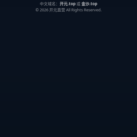
中文域名：
开元.top
或
金沙.top
© 2026 开元直营 All Rights Reserved.